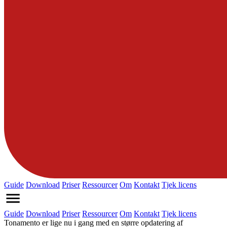
Guide
Download
Priser
Ressourcer
Om
Kontakt
Tjek licens
Guide
Download
Priser
Ressourcer
Om
Kontakt
Tjek licens
Tonamento er lige nu i gang med en større opdatering af