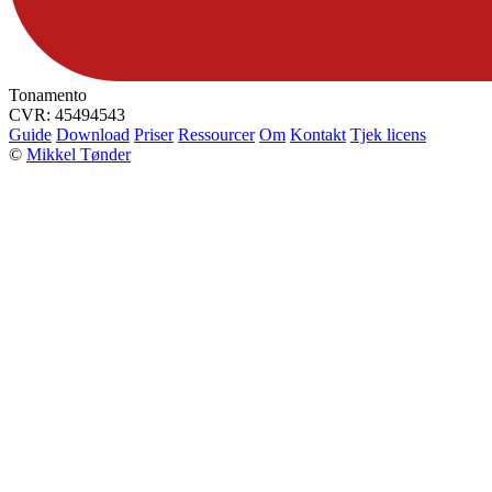
Tonamento
CVR: 45494543
Guide
Download
Priser
Ressourcer
Om
Kontakt
Tjek licens
©
Mikkel Tønder