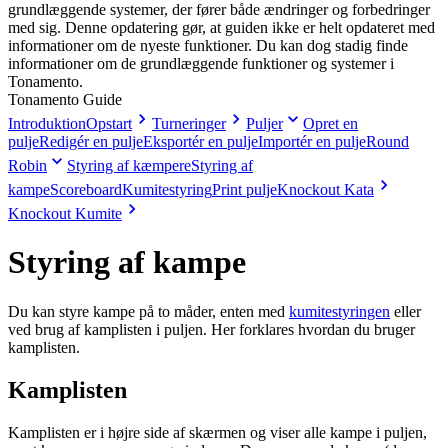
grundlæggende systemer, der fører både ændringer og forbedringer
med sig. Denne opdatering gør, at guiden ikke er helt opdateret med
informationer om de nyeste funktioner. Du kan dog stadig finde
informationer om de grundlæggende funktioner og systemer i
Tonamento.
Tonamento Guide
Introduktion
Opstart
Turneringer
Puljer
Opret en
pulje
Redigér en pulje
Eksportér en pulje
Importér en pulje
Round
Robin
Styring af kæmpere
Styring af
kampe
Scoreboard
Kumitestyring
Print pulje
Knockout Kata
Knockout Kumite
Styring af kampe
Du kan styre kampe på to måder, enten med
kumitestyringen
eller
ved brug af kamplisten i puljen. Her forklares hvordan du bruger
kamplisten.
Kamplisten
Kamplisten er i højre side af skærmen og viser alle kampe i puljen,